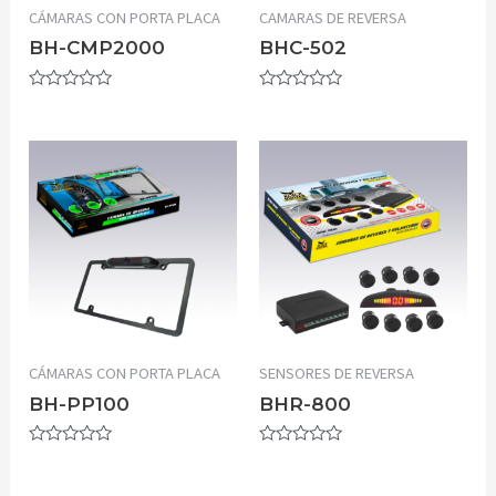
CÁMARAS CON PORTA PLACA
CAMARAS DE REVERSA
BH-CMP2000
BHC-502
Valorado
Valorado
con
con
0
0
de
de
5
5
CÁMARAS CON PORTA PLACA
SENSORES DE REVERSA
BH-PP100
BHR-800
Valorado
Valorado
con
con
0
0