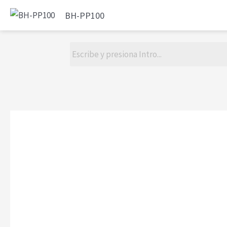
BH-PP100
AUDIO
ALARMAS
LUZ L