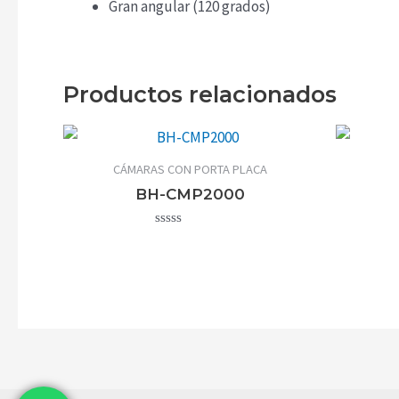
Gran angular (120 grados)
Productos relacionados
CÁMARAS CON PORTA PLACA
BH-CMP2000
Valorado
con
0
de
5