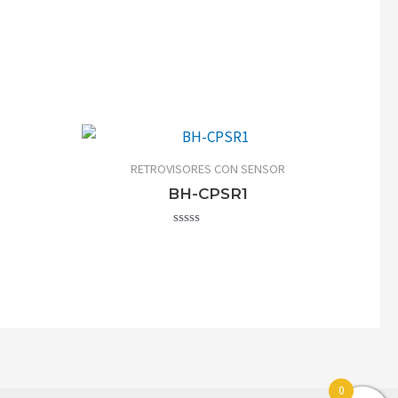
RETROVISORES CON SENSOR
BH-CPSR1
Valorado
con
0
de
5
0