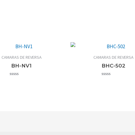
CAMARAS DE REVERSA
CAMARAS DE REVERSA
BH-NV1
BHC-502
Valorado
Valorado
con
con
0
0
de
de
5
5