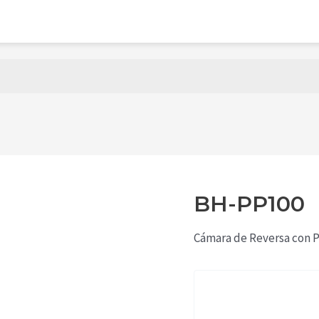
ED
SENSORES Y CAMARAS
ACCESORIOS
MATE
POLARIZADO
GPS
DESCARGAS
BH-PP100
Cámara de Reversa con 