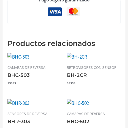
Productos relacionados
CAMARAS DE REVERSA
RETROVISORES CON SENSOR
BHC-503
BH-2CR
Valorado
Valorado
con
con
0
0
de
de
5
5
SENSORES DE REVERSA
CAMARAS DE REVERSA
BHR-303
BHC-502