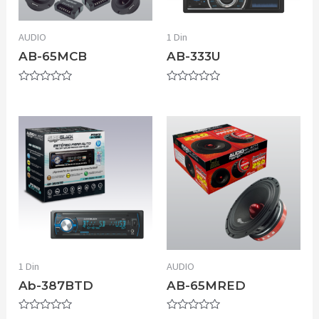
AUDIO
1 Din
AB-65MCB
AB-333U
Valorado
Valorado
con
con
0
0
de
de
5
5
1 Din
AUDIO
Ab-387BTD
AB-65MRED