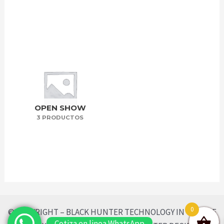
OPEN SHOW
3 PRODUCTOS
0
© COPYRIGHT – BLACK HUNTER TECHNOLOGY IN VEHICLE
Cotiza en linea WhatsApp